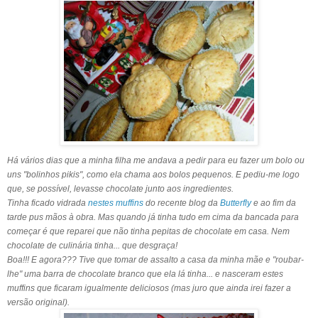
Há vários dias que a minha filha me andava a pedir para eu fazer um bolo ou
uns "bolinhos pikis", como ela chama aos bolos pequenos. E pediu-me logo
que, se possível, levasse chocolate junto aos ingredientes.
Tinha ficado vidrada
nestes muffins
do recente blog da
Butterfly
e ao fim da
tarde pus mãos à obra. Mas quando já tinha tudo em cima da bancada para
começar é que reparei que não tinha pepitas de chocolate em casa. Nem
chocolate de culinária tinha... que desgraça!
Boa!!! E agora??? Tive que tomar de assalto a casa da minha mãe e "roubar-
lhe" uma barra de chocolate branco que ela lá tinha... e nasceram estes
muffins que ficaram igualmente deliciosos (mas juro que ainda irei fazer a
versão original).